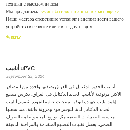
техники с выездом на дом.
Мы предлагаем:
ремонт бытовой техники в красноярске
Наши мастера оперативно устранят неисправности вашего
устройства в сервисе или с выездом на дом!
REPLY
أنابيب uPVC
September 23, 2024
أنابيب الحديد الدكتايل في العراق بصفتها واحدة من المصادر
الأكثر موثوقية لأنابيب الحديد الدكتايل في العراق، يكرس مصنع
إيليت بايب جهوده لتوفير منتجات عالية الجودة. تُصمم أنابيب
الحديد الدكتايل لدينا لتوفير قوة ومرونة فائقة، مما يجعلها
مناسبة للتطبيقات الصعبة مثل توزيع المياه وأنظمة الصرف
الصحي. بفضل تقنيات التصنيع المتقدمة والمراقبة الدقيقة